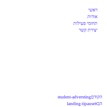
ראשי
אודות
תחומי פעילות
יצירת קשר
מיתוג ובנית אתר ל-Reach- Higher-
ספרי אנגלית
הקודם
student-adversting
הבא
landing-tipause